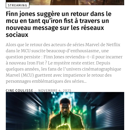
STREAMING
Finn jones suggère un retour dans le
mcu en tant qu’iron fist à travers un
nouveau message sur les réseaux
sociaux
Alors que le retour des acteurs de séries Marvel de Netflix
dans le MCU suscite beaucoup d'enthousiasme, une
question persiste : Finn Jones reviendra-t-il pour incarner
à nouveau Iron Fist ? Le mystère reste entier. Depuis
quelques années, les fans de l'univers cinématographique
Marvel (MCU) guettent avec impatience le retour des
personnages emblématiques des séries...
CINE COULISSE
-
NOVEMBRE 4, 2025