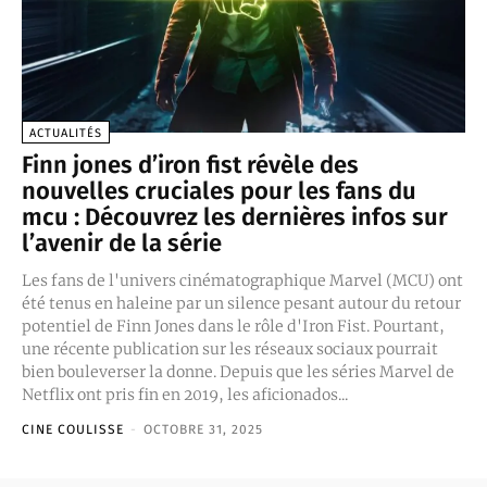
ACTUALITÉS
Finn jones d’iron fist révèle des
nouvelles cruciales pour les fans du
mcu : Découvrez les dernières infos sur
l’avenir de la série
Les fans de l'univers cinématographique Marvel (MCU) ont
été tenus en haleine par un silence pesant autour du retour
potentiel de Finn Jones dans le rôle d'Iron Fist. Pourtant,
une récente publication sur les réseaux sociaux pourrait
bien bouleverser la donne. Depuis que les séries Marvel de
Netflix ont pris fin en 2019, les aficionados...
CINE COULISSE
-
OCTOBRE 31, 2025