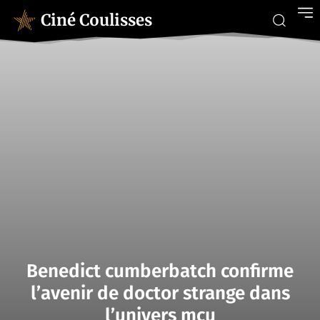
Ciné Coulisses
Benedict cumberbatch confirme
l’avenir de doctor strange dans
l’univers mcu