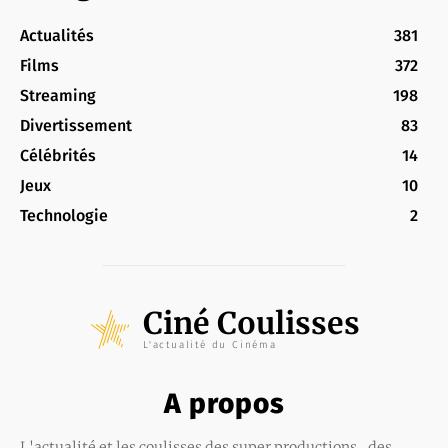
Actualités
381
Films
372
Streaming
198
Divertissement
83
Célébrités
14
Jeux
10
Technologie
2
Ciné Coulisses
L'actualité du Cinéma
A propos
L'actualité et les coulisses des super productions , des