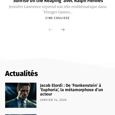
‘Sunrise on the Reaping’ avec Ralph Fiennes
Jennifer Lawrence reprend son rôle emblématique dans
'Hunger Games...
CINE COULISSE
Actualités
Jacob Elordi : De ‘Frankenstein’ à
‘Euphoria’, la métamorphose d’un
acteur
JANVIER 14, 2026