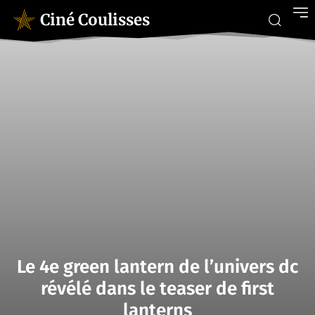
Ciné Coulisses
Le 4e green lantern de l’univers dc
révélé dans le teaser de first
lanterns