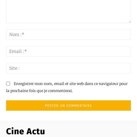
Commenter
:
No
:*
Ema
:*
Sit
:
Enregistrer mon nom, email et site web dans ce navigateur pour
la prochaine fois que je commenterai.
Cine Actu