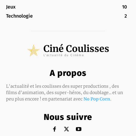
Jeux
10
Technologie
2
Ciné Coulisses
L'actualité du Cinéma
A propos
L'actualité et les coulisses des super productions , des
films d'animation, des super-héros, du doublage... et un
peu plus encore ! en partenariat avec
No Pop Corn
.
Nous suivre