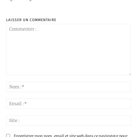
LAISSER UN COMMENTAIRE
Commenter
:
No
:*
Ema
:*
Sit
:
Enregistrer mon nom, email et site web dans ce navigateur pour