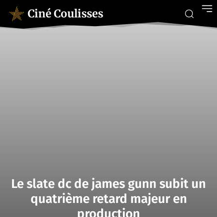
Ciné Coulisses
Le slate dc de james gunn subit un
quatrième retard majeur en
production