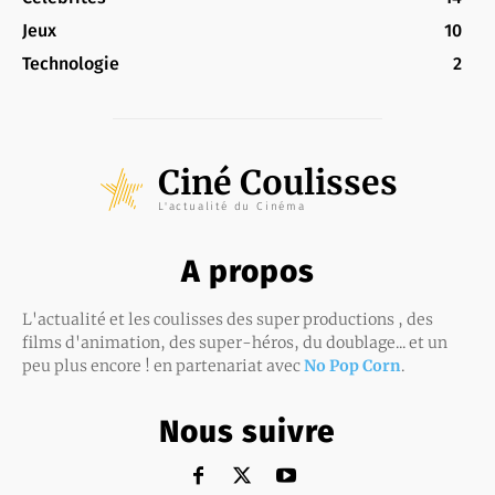
Jeux
10
Technologie
2
Ciné Coulisses
L'actualité du Cinéma
A propos
L'actualité et les coulisses des super productions , des
films d'animation, des super-héros, du doublage... et un
peu plus encore ! en partenariat avec
No Pop Corn
.
Nous suivre