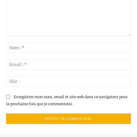
Commenter
:
No
:*
Ema
:*
Sit
:
Enregistrer mon nom, email et site web dans ce navigateur pour
la prochaine fois que je commenterai.