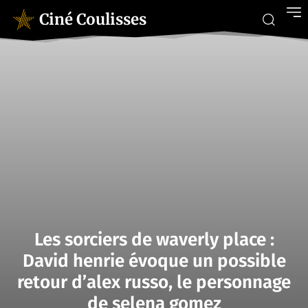
Ciné Coulisses
Les sorciers de waverly place :
David henrie évoque un possible
retour d’alex russo, le personnage
de selena gomez