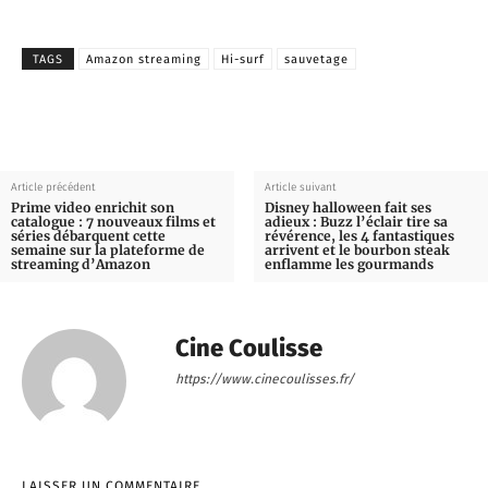
TAGS
Amazon streaming
Hi-surf
sauvetage
Article précédent
Article suivant
Prime video enrichit son
Disney halloween fait ses
catalogue : 7 nouveaux films et
adieux : Buzz l’éclair tire sa
séries débarquent cette
révérence, les 4 fantastiques
semaine sur la plateforme de
arrivent et le bourbon steak
streaming d’Amazon
enflamme les gourmands
Cine Coulisse
https://www.cinecoulisses.fr/
LAISSER UN COMMENTAIRE