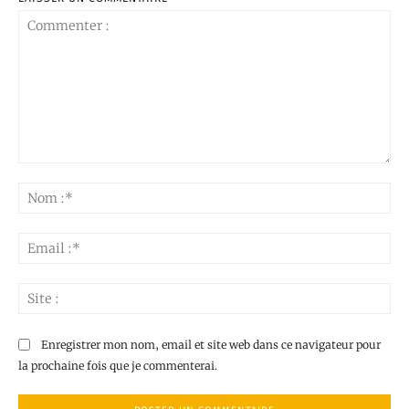
Commenter
:
No
:*
Ema
:*
Sit
:
Enregistrer mon nom, email et site web dans ce navigateur pour
la prochaine fois que je commenterai.