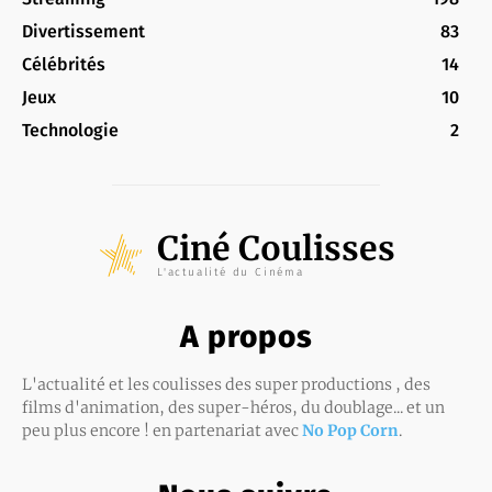
Divertissement
83
Célébrités
14
Jeux
10
Technologie
2
Ciné Coulisses
L'actualité du Cinéma
A propos
L'actualité et les coulisses des super productions , des
films d'animation, des super-héros, du doublage... et un
peu plus encore ! en partenariat avec
No Pop Corn
.