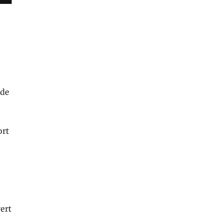
ode
ort
ert