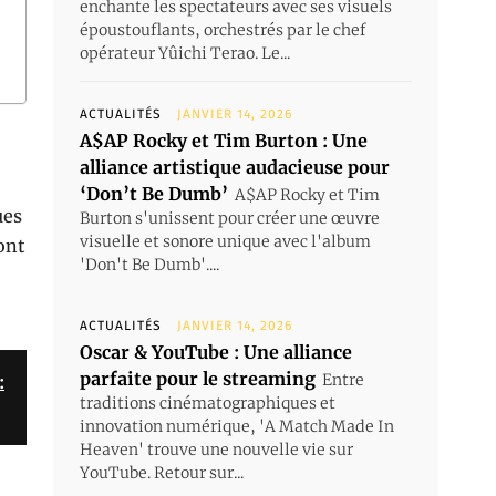
enchante les spectateurs avec ses visuels
époustouflants, orchestrés par le chef
opérateur Yûichi Terao. Le...
ACTUALITÉS
JANVIER 14, 2026
A$AP Rocky et Tim Burton : Une
alliance artistique audacieuse pour
‘Don’t Be Dumb’
A$AP Rocky et Tim
ues
Burton s'unissent pour créer une œuvre
visuelle et sonore unique avec l'album
ont
'Don't Be Dumb'....
ACTUALITÉS
JANVIER 14, 2026
Oscar & YouTube : Une alliance
parfaite pour le streaming
Entre
:
traditions cinématographiques et
innovation numérique, 'A Match Made In
Heaven' trouve une nouvelle vie sur
YouTube. Retour sur...