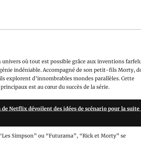
 univers où tout est possible grâce aux inventions farfel
 génie indéniable. Accompagné de son petit-fils Morty, d
 ils explorent d’innombrables mondes parallèles. Cette
rincipaux est au cœur du succès de la série.
de Netflix dévoilent des idées de scénario pour la suite 
e “Les Simpson” ou “Futurama”, “Rick et Morty” se