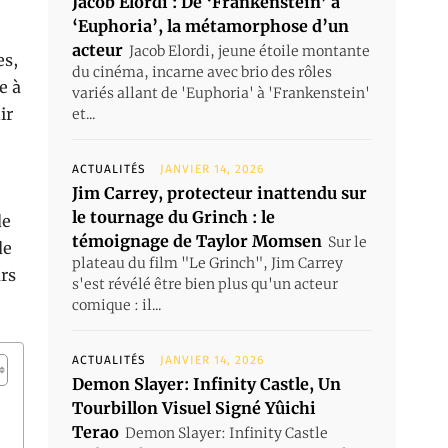
Jacob Elordi : De ‘Frankenstein’ à
‘Euphoria’, la métamorphose d’un
acteur
Jacob Elordi, jeune étoile montante
es,
du cinéma, incarne avec brio des rôles
e à
variés allant de 'Euphoria' à 'Frankenstein'
ir
et...
ACTUALITÉS
JANVIER 14, 2026
Jim Carrey, protecteur inattendu sur
le tournage du Grinch : le
de
témoignage de Taylor Momsen
Sur le
de
plateau du film "Le Grinch", Jim Carrey
urs
s'est révélé être bien plus qu'un acteur
comique : il...
ACTUALITÉS
JANVIER 14, 2026
Demon Slayer: Infinity Castle, Un
Tourbillon Visuel Signé Yûichi
Terao
Demon Slayer: Infinity Castle