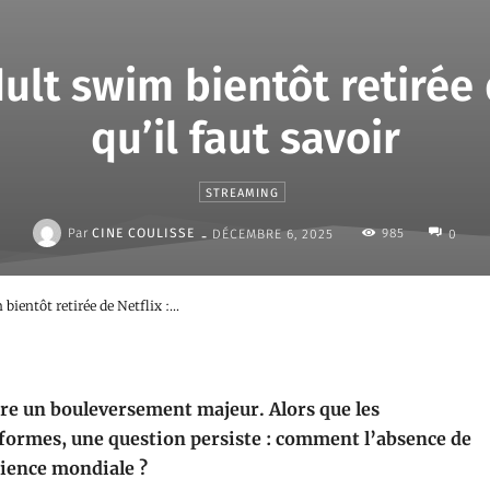
ult swim bientôt retirée 
qu’il faut savoir
STREAMING
-
Par
CINE COULISSE
985
DÉCEMBRE 6, 2025
0
bientôt retirée de Netflix :...
tre un bouleversement majeur. Alors que les
eformes, une question persiste : comment l’absence de
udience mondiale ?