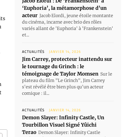
Jacob Elordi : De ‘Frankenstein’ à
‘Euphoria’, la métamorphose d’un
acteur
Jacob Elordi, jeune étoile montante
its
du cinéma, incarne avec brio des rôles
u
variés allant de 'Euphoria' à 'Frankenstein'
et...
a
ACTUALITÉS
JANVIER 14, 2026
Jim Carrey, protecteur inattendu sur
le tournage du Grinch : le
témoignage de Taylor Momsen
Sur le
plateau du film "Le Grinch", Jim Carrey
n
s'est révélé être bien plus qu'un acteur
t
comique : il...
ACTUALITÉS
JANVIER 14, 2026
Demon Slayer: Infinity Castle, Un
Tourbillon Visuel Signé Yûichi
Terao
Demon Slayer: Infinity Castle