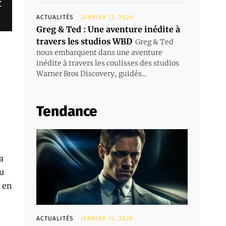
r
ACTUALITÉS
JANVIER 13, 2026
Greg & Ted : Une aventure inédite à
travers les studios WBD
Greg & Ted
nous embarquent dans une aventure
inédite à travers les coulisses des studios
Warner Bros Discovery, guidés...
Tendance
h
a
nu
e en
ACTUALITÉS
JANVIER 14, 2026