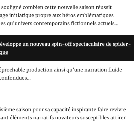
t souligné combien cette nouvelle saison réussit
age initiatique propre aux héros emblématiques
nes qu’univers contemporains fictionnels actuels…
éveloppe un nouveau spin-off spectaculaire de spider-
ïque
réprochable production ainsi qu’une narration fluide
s confondues…
ième saison pour sa capacité inspirante faire revivre
ant éléments narratifs novateurs susceptibles attirer