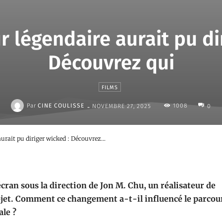
r légendaire aurait pu di
Découvrez qui
FILMS
-
Par
CINE COULISSE
1008
NOVEMBRE 27, 2025
0
urait pu diriger wicked : Découvrez...
ran sous la direction de Jon M. Chu, un réalisateur de
ojet. Comment ce changement a-t-il influencé le parcou
le ?