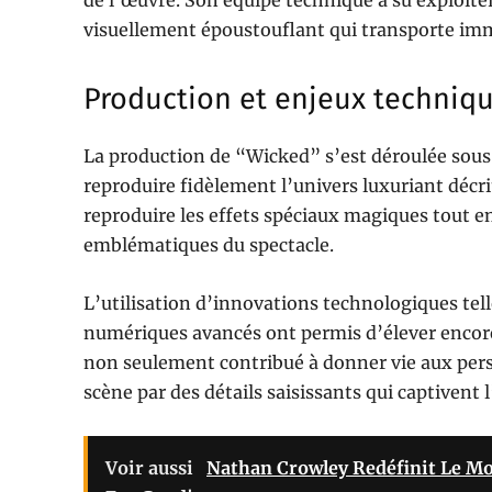
de l’œuvre. Son équipe technique a su exploite
visuellement époustouflant qui transporte im
Production et enjeux techniq
La production de “Wicked” s’est déroulée sous
reproduire fidèlement l’univers luxuriant décr
reproduire les effets spéciaux magiques tout e
emblématiques du spectacle.
L’utilisation d’innovations technologiques tel
numériques avancés ont permis d’élever encore
non seulement contribué à donner vie aux per
scène par des détails saisissants qui captivent
Voir aussi
Nathan Crowley Redéfinit Le Mo