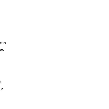
ans
es
s
ne