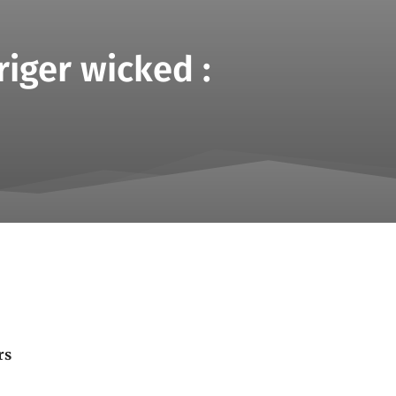
riger wicked :
Partager
rs