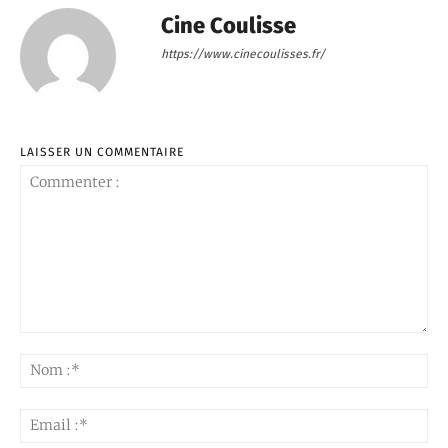
Cine Coulisse
https://www.cinecoulisses.fr/
LAISSER UN COMMENTAIRE
Commenter
:
No
:*
Ema
:*