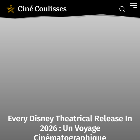
Ciné Coulisses
Every Disney Theatrical Release In
2026 : Un Voyage
Cinématographique