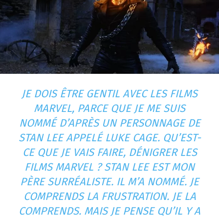
JE DOIS ÊTRE GENTIL AVEC LES FILMS
MARVEL, PARCE QUE JE ME SUIS
NOMMÉ D’APRÈS UN PERSONNAGE DE
STAN LEE APPELÉ LUKE CAGE. QU’EST-
CE QUE JE VAIS FAIRE, DÉNIGRER LES
FILMS MARVEL ? STAN LEE EST MON
PÈRE SURRÉALISTE. IL M’A NOMMÉ. JE
COMPRENDS LA FRUSTRATION. JE LA
COMPRENDS. MAIS JE PENSE QU’IL Y A