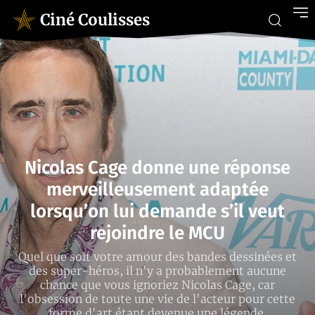
Ciné Coulisses
Nicolas Cage donne une réponse
merveilleusement adaptée
lorsqu’on lui demande s’il veut
rejoindre le MCU
Quel que soit votre amour des bandes dessinées et
des super-héros, il n'y a probablement aucune
chance que vous ignoriez Nicolas Cage, car
l'obsession de toute une vie de l'acteur pour cette
forme d'art étant devenue une légende.